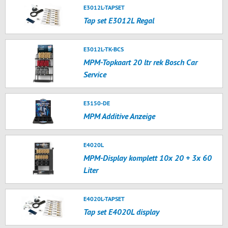
E3012L-TAPSET
Tap set E3012L Regal
E3012L-TK-BCS
MPM-Topkaart 20 ltr rek Bosch Car
Service
E3150-DE
MPM Additive Anzeige
E4020L
MPM-Display komplett 10x 20 + 3x 60
Liter
E4020L-TAPSET
Tap set E4020L display