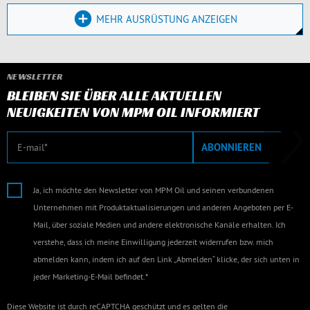
MEHR AUSRÜSTUNG ANZEIGEN
NEWSLETTER
BLEIBEN SIE ÜBER ALLE AKTUELLEN
NEUIGKEITEN VON MPM OIL INFORMIERT
E-Mail
ABONNIEREN
Ja, ich möchte den Newsletter von MPM Oil und seinen verbundenen
Unternehmen mit Produktaktualisierungen und anderen Angeboten per E-
Mail, über soziale Medien und andere elektronische Kanäle erhalten. Ich
verstehe, dass ich meine Einwilligung jederzeit widerrufen bzw. mich
abmelden kann, indem ich auf den Link „Abmelden“ klicke, der sich unten in
jeder Marketing-E-Mail befindet.*