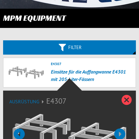
MPM EQUIPMENT
FILTER
E4307
Einsätze für die Auffangwanne E4301
mit 205-Liter-Fässern
D
E4307
AUSRÜSTUNG