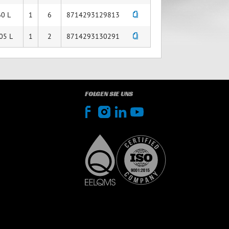
60 L
1
6
8714293129813
05 L
1
2
8714293130291
FOLGEN SIE UNS