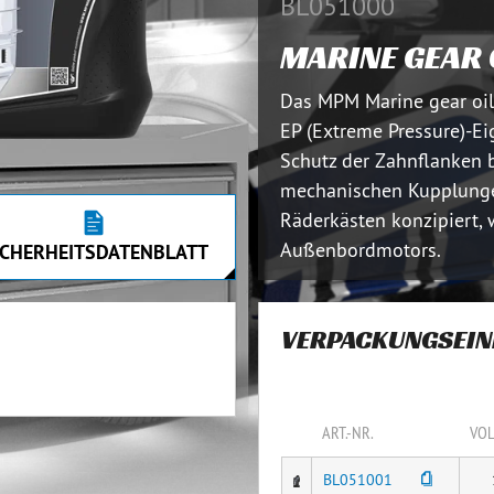
BL051000
MARINE GEAR 
Das MPM Marine gear oil 
EP (Extreme Pressure)-E
Schutz der Zahnflanken bi
mechanischen Kupplunge
Räderkästen konzipiert, 
Außenbordmotors.
ICHERHEITSDATENBLATT
VERPACKUNGSEIN
ART.-NR.
VO
BL051001