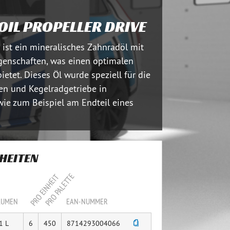
OIL PROPELLER DRIVE
ist ein mineralisches Zahnradöl mit
igenschaften, was einen optimalen
etet. Dieses Öl wurde speziell für die
n und Kegelradgetriebe in
wie zum Beispiel am Endteil eines
HEITEN
PRO PALETTE
PRO EINHEIT
LUMEN
EAN-NUMMER
1 L
6
450
8714293004066