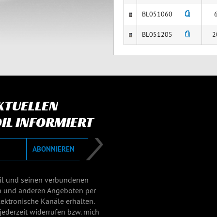
BL051060
BL051205
2
AKTUELLEN
IL INFORMIERT
ABONNIEREN
il und seinen verbundenen
n und anderen Angeboten per
ektronische Kanäle erhalten.
jederzeit widerrufen bzw. mich