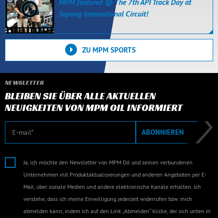
MPM featured @ The 7th API Track Day at
Sepang International Circuit!
ZU MPM SPORTS
NEWSLETTER
BLEIBEN SIE ÜBER ALLE AKTUELLEN
NEUIGKEITEN VON MPM OIL INFORMIERT
E-Mail
ABONNIEREN
Ja, ich möchte den Newsletter von MPM Oil und seinen verbundenen
Unternehmen mit Produktaktualisierungen und anderen Angeboten per E-
Mail, über soziale Medien und andere elektronische Kanäle erhalten. Ich
verstehe, dass ich meine Einwilligung jederzeit widerrufen bzw. mich
abmelden kann, indem ich auf den Link „Abmelden“ klicke, der sich unten in