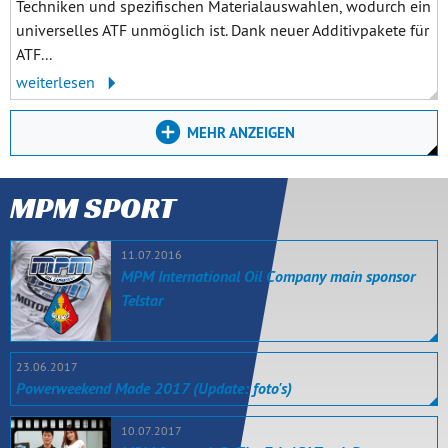
Techniken und spezifischen Materialauswahlen, wodurch ein
universelles ATF unmöglich ist. Dank neuer Additivpakete für
ATF...
weiterlesen
MEHR ANZEIGEN
MPM SPORT
11.07.2016
MPM International Oil Company main sponsor
Telstar
23.06.2017
Powerweekend Made 2017 (Update: foto's)
10.07.2017